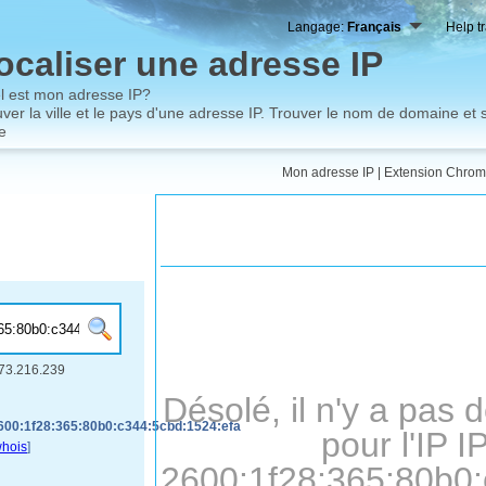
Langage:
Français
Help t
ocaliser une adresse IP
l est mon adresse IP?
ver la ville et le pays d'une adresse IP. Trouver le nom de domaine et s
e
Mon adresse IP
|
Extension Chro
.73.216.239
Désolé, il n'y a pas
600:1f28:365:80b0:c344:5cbd:1524:efa
pour l'IP I
hois
]
2600:1f28:365:80b0: