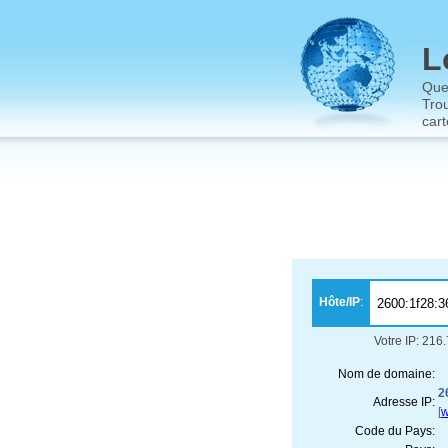
L
Que
Trou
cart
Hôte/IP
:
Votre IP: 216
Nom de domaine:
2
Adresse IP:
[
w
Code du Pays: