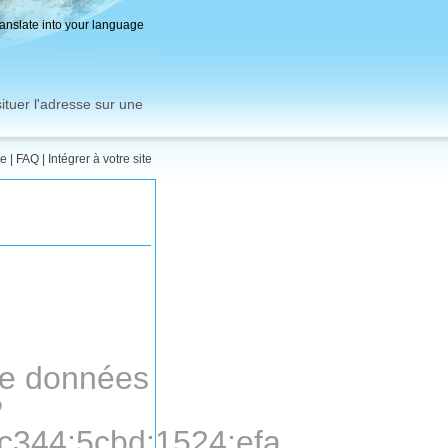
ranslate into your language
ituer l'adresse sur une
me
|
FAQ
|
Intégrer à votre site
 de données
P
c344:5cbd:1524:efa