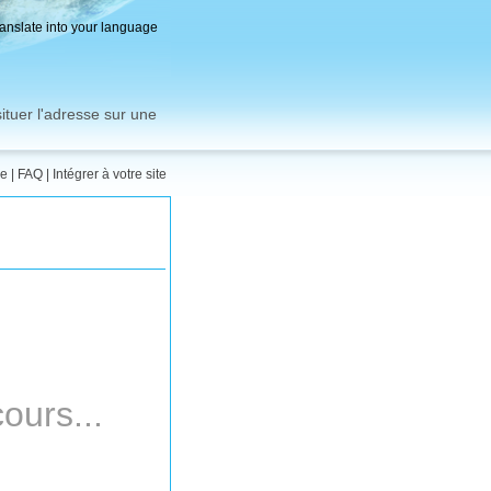
ranslate into your language
ituer l'adresse sur une
me
|
FAQ
|
Intégrer à votre site
ours...