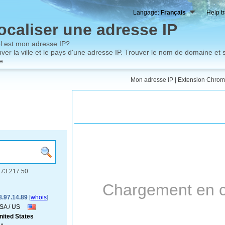
Langage:
Français
Help t
ocaliser une adresse IP
l est mon adresse IP?
ver la ville et le pays d'une adresse IP. Trouver le nom de domaine et s
e
Mon adresse IP
|
Extension Chro
6.73.217.50
Chargement en c
8.97.14.89
[
whois
]
SA / US
nited States