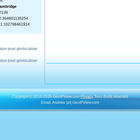
A
ambridge
2139
2.364601135254
71.102798461914
ion pour géolocaliser
ion pour géolocaliser
Copyright © 2010-2026 GeoIPView.com
Privacy
Tous droits réservés
Email: Andrew [at] GeoIPView.com