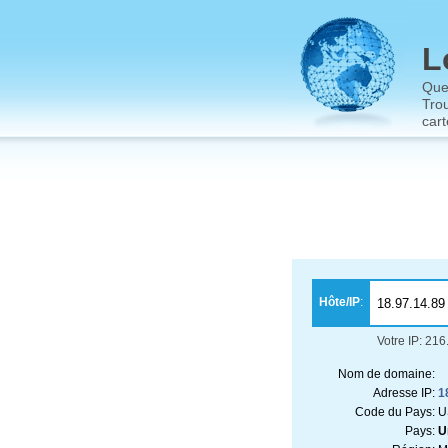
L
Que
Trou
cart
Hôte/IP
:
Votre IP: 21
Nom de domaine:
Adresse IP:
1
Code du Pays:
U
Pays:
U