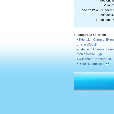
Région:
M
Ville:
C
Code postal/ZIP Code:
0
Latitude:
4
Longitude:
-
Ressources externes
•
Extension Chrome: Extens
un site Web
•
Extension Chrome: Extens
mon adresse IP
•
Wikipédia: Adresse IP
•
DicoFR: Adresse IP